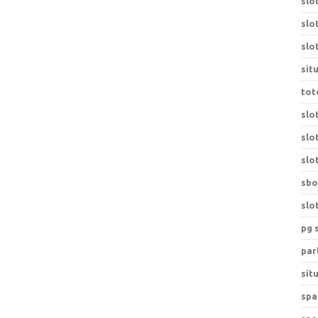
slo
slo
slo
sit
tot
slo
slo
slo
sbo
slo
pg 
par
sit
spa