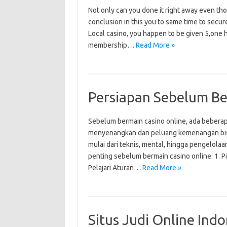
Not only can you done it right away even th
conclusion in this you to same time to secur
Local casino, you happen to be given 5,one 
membership…
Read More »
Persiapan Sebelum Be
Sebelum bermain casino online, ada beberap
menyenangkan dan peluang kemenangan bisa
mulai dari teknis, mental, hingga pengelola
penting sebelum bermain casino online: 1. Pi
Pelajari Aturan…
Read More »
Situs Judi Online Ind