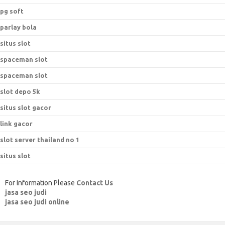
pg soft
parlay bola
situs slot
spaceman slot
spaceman slot
slot depo 5k
situs slot gacor
link gacor
slot server thailand no 1
situs slot
For Information Please
Contact Us
jasa seo judi
jasa seo judi online