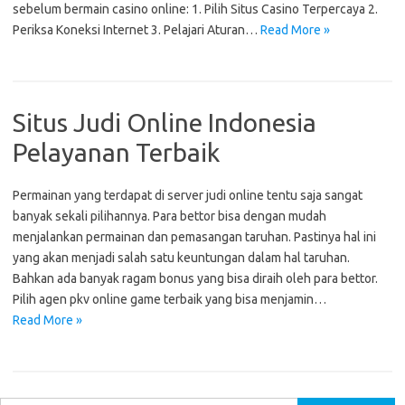
sebelum bermain casino online: 1. Pilih Situs Casino Terpercaya 2.
Periksa Koneksi Internet 3. Pelajari Aturan…
Read More »
Situs Judi Online Indonesia
Pelayanan Terbaik
Permainan yang terdapat di server judi online tentu saja sangat
banyak sekali pilihannya. Para bettor bisa dengan mudah
menjalankan permainan dan pemasangan taruhan. Pastinya hal ini
yang akan menjadi salah satu keuntungan dalam hal taruhan.
Bahkan ada banyak ragam bonus yang bisa diraih oleh para bettor.
Pilih agen pkv online game terbaik yang bisa menjamin…
Read More »