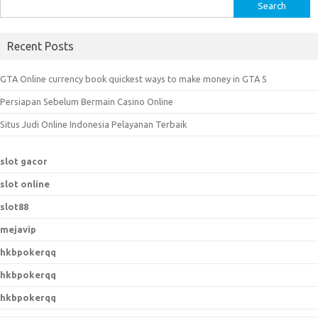
S
e
a
Recent Posts
r
c
GTA Online currency book quickest ways to make money in GTA 5
h
Persiapan Sebelum Bermain Casino Online
f
o
Situs Judi Online Indonesia Pelayanan Terbaik
r
:
slot gacor
slot online
slot88
mejavip
hkbpokerqq
hkbpokerqq
hkbpokerqq