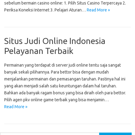
sebelum bermain casino online: 1. Pilih Situs Casino Terpercaya 2.
Periksa Koneksi Internet 3. Pelajari Aturan…
Read More »
Situs Judi Online Indonesia
Pelayanan Terbaik
Permainan yang terdapat di server judi online tentu saja sangat
banyak sekali pilihannya. Para bettor bisa dengan mudah
menjalankan permainan dan pemasangan taruhan. Pastinya hal ini
yang akan menjadi salah satu keuntungan dalam hal taruhan.
Bahkan ada banyak ragam bonus yang bisa diraih oleh para bettor.
Pilih agen pkv online game terbaik yang bisa menjamin…
Read More »