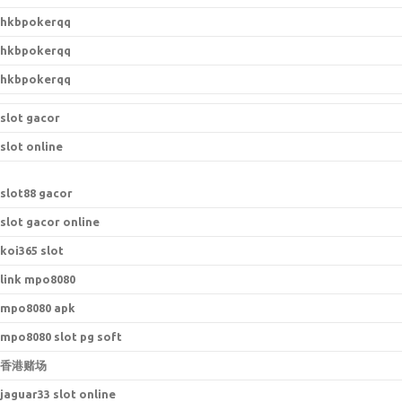
hkbpokerqq
hkbpokerqq
hkbpokerqq
slot gacor
slot online
s
lot88 gacor
slot gacor online
koi365 slot
link mpo8080
mpo8080 apk
mpo8080 slot pg soft
香港赌场
jaguar33 slot online