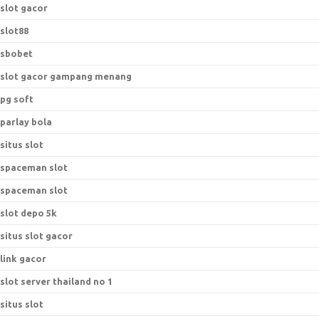
slot gacor
slot88
sbobet
slot gacor gampang menang
pg soft
parlay bola
situs slot
spaceman slot
spaceman slot
slot depo 5k
situs slot gacor
link gacor
slot server thailand no 1
situs slot