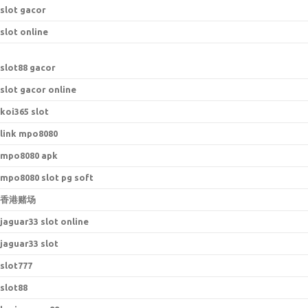
slot gacor
slot online
s
lot88 gacor
slot gacor online
koi365 slot
link mpo8080
mpo8080 apk
mpo8080 slot pg soft
香港赌场
jaguar33 slot online
jaguar33 slot
slot777
slot88