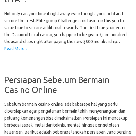
Not only can you done it right away even though, you could and
secure the fresh Elite group Challenge conclusion in this you to
same time to secure additional rewards. The first time your enter
the Diamond Local casino, you happen to be given 5,one hundred
thousand chips right after paying the new $500 membership…
Read More »
Persiapan Sebelum Bermain
Casino Online
Sebelum bermain casino online, ada beberapa hal yang perlu
dipersiapkan agar pengalaman bermain lebih menyenangkan dan
peluang kemenangan bisa dimaksimalkan. Persiapan ini mencakup
berbagai aspek, mulai dari teknis, mental, hingga pengelolaan
keuangan. Berikut adalah beberapa langkah persiapan yang penting