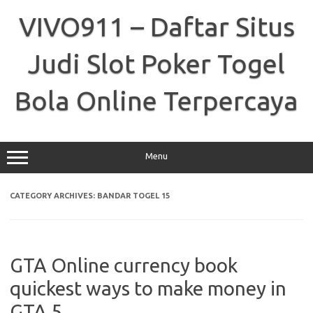
Skip
to
VIVO911 – Daftar Situs
content
Judi Slot Poker Togel
Bola Online Terpercaya
Menu
CATEGORY ARCHIVES:
BANDAR TOGEL 15
GTA Online currency book
quickest ways to make money in
GTA 5