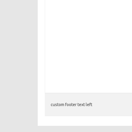
custom footer text left