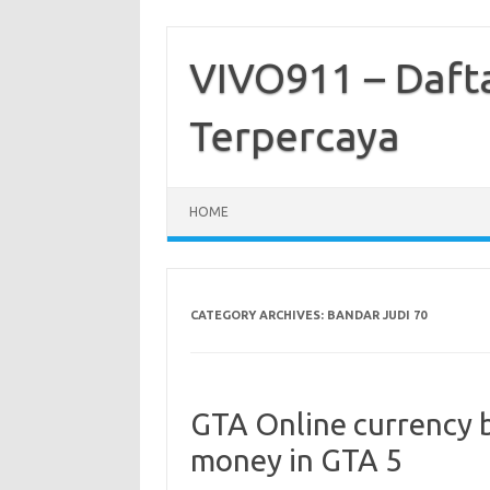
Skip
to
content
VIVO911 – Dafta
Terpercaya
HOME
CATEGORY ARCHIVES:
BANDAR JUDI 70
GTA Online currency 
money in GTA 5