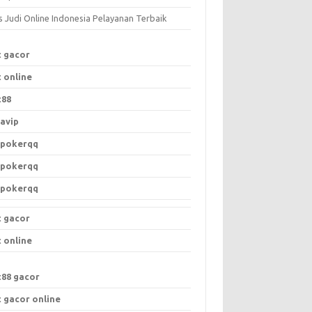
s Judi Online Indonesia Pelayanan Terbaik
t gacor
t online
t88
avip
bpokerqq
bpokerqq
bpokerqq
t gacor
t online
t88 gacor
t gacor online