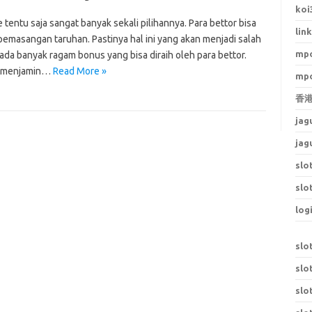
koi
 tentu saja sangat banyak sekali pilihannya. Para bettor bisa
lin
masangan taruhan. Pastinya hal ini yang akan menjadi salah
mpo
da banyak ragam bonus yang bisa diraih oleh para bettor.
sa menjamin…
Read More »
mpo
香
jag
jag
slo
slo
log
slo
slo
slo