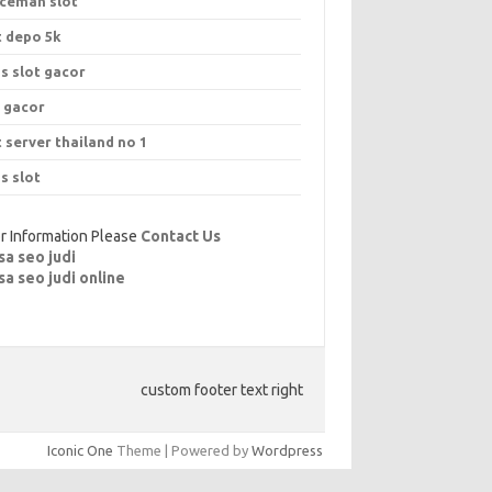
ceman slot
t depo 5k
us slot gacor
k gacor
t server thailand no 1
us slot
r Information Please
Contact Us
sa seo judi
sa seo judi online
custom footer text right
Iconic One
Theme | Powered by
Wordpress