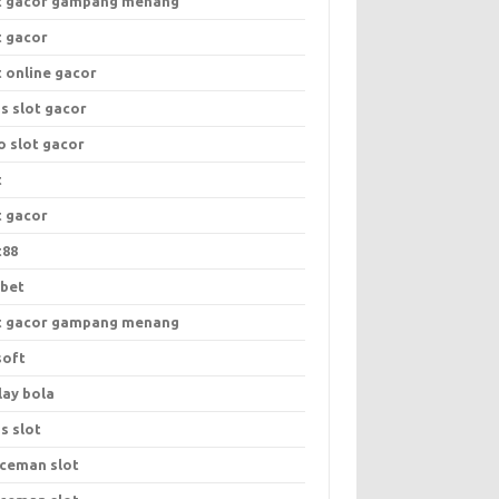
t gacor gampang menang
t gacor
t online gacor
us slot gacor
o slot gacor
t
t gacor
t88
bet
t gacor gampang menang
soft
lay bola
us slot
ceman slot