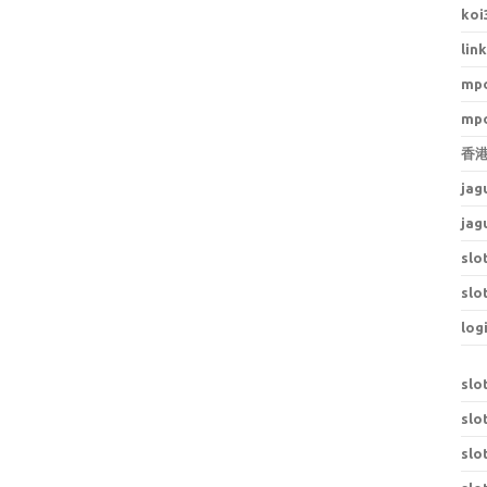
koi
lin
mpo
mpo
香
jag
jag
slo
slo
log
slo
slo
slo