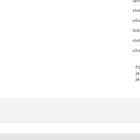
spa
slo
sit
lin
slo
sit
Fo
ja
ja