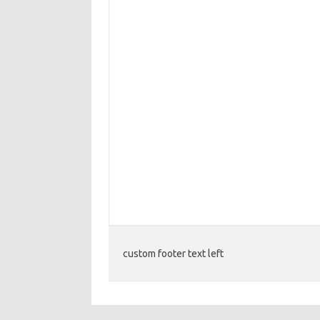
custom footer text left