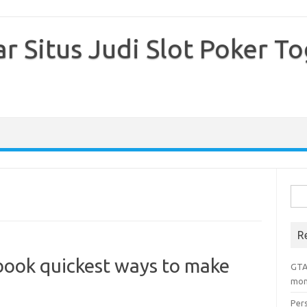
r Situs Judi Slot Poker To
S
e
a
R
r
c
book quickest ways to make
GTA
h
mon
f
Per