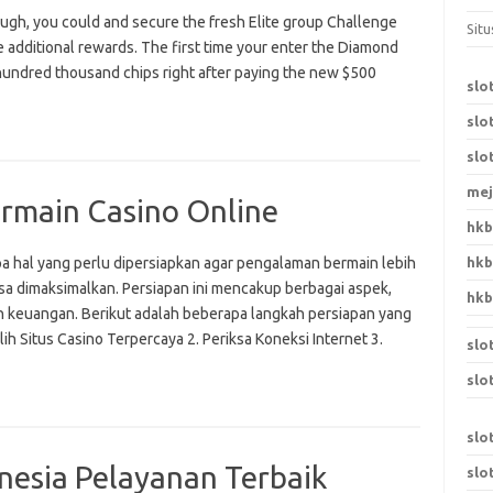
o
ough, you could and secure the fresh Elite group Challenge
r
Situ
e additional rewards. The first time your enter the Diamond
:
hundred thousand chips right after paying the new $500
slo
slo
slo
mej
rmain Casino Online
hk
a hal yang perlu dipersiapkan agar pengalaman bermain lebih
hk
 dimaksimalkan. Persiapan ini mencakup berbagai aspek,
hk
an keuangan. Berikut adalah beberapa langkah persiapan yang
lih Situs Casino Terpercaya 2. Periksa Koneksi Internet 3.
slo
slo
s
lo
onesia Pelayanan Terbaik
slo