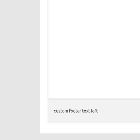
custom footer text left