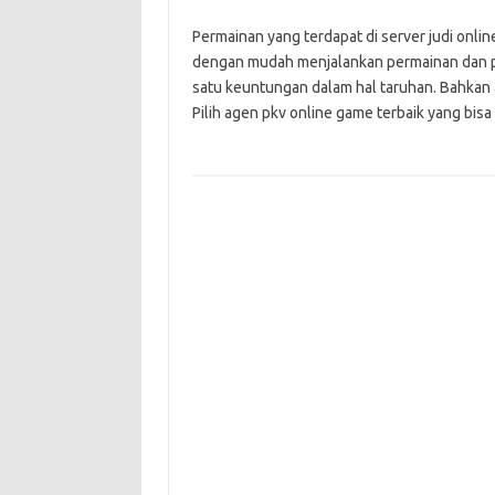
Permainan yang terdapat di server judi online
dengan mudah menjalankan permainan dan pe
satu keuntungan dalam hal taruhan. Bahkan a
Pilih agen pkv online game terbaik yang bi