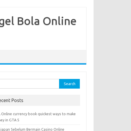
gel Bola Online
ecent Posts
 Online currency book quickest ways to make
ey in GTA 5
siapan Sebelum Bermain Casino Online