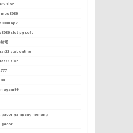
365 slot
k mpo8080
8080 apk
8080 slot pg soft
港赌场
uar33 slot online
uar33 slot
t777
t88
in agam99
t
t gacor gampang menang
t gacor