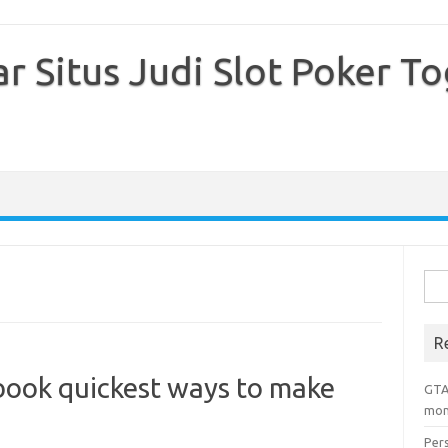
r Situs Judi Slot Poker To
S
e
a
R
r
c
book quickest ways to make
GTA
h
mon
f
Per