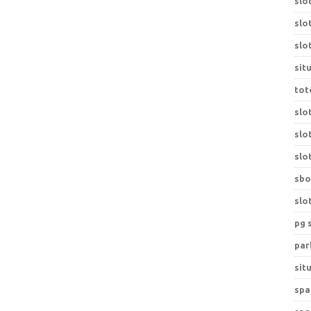
slo
slo
slo
sit
tot
slo
slo
slo
sbo
slo
pg 
par
sit
spa