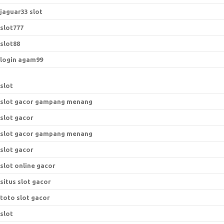
jaguar33 slot
slot777
slot88
login agam99
slot
slot gacor gampang menang
slot gacor
slot gacor gampang menang
slot gacor
slot online gacor
situs slot gacor
toto slot gacor
slot