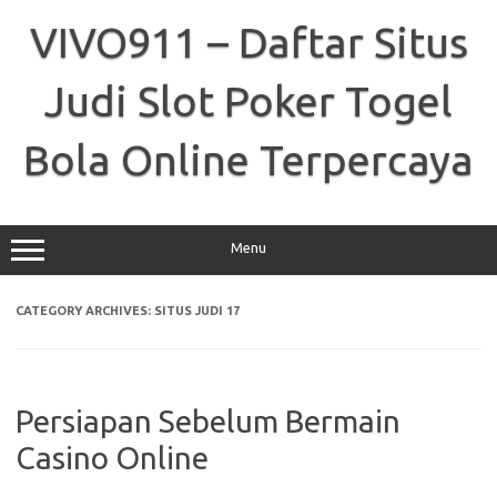
Skip
to
VIVO911 – Daftar Situs
content
Judi Slot Poker Togel
Bola Online Terpercaya
Menu
CATEGORY ARCHIVES:
SITUS JUDI 17
Persiapan Sebelum Bermain
Casino Online