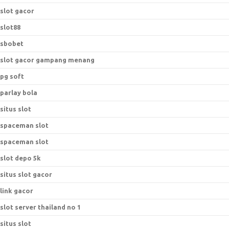
slot gacor
slot88
sbobet
slot gacor gampang menang
pg soft
parlay bola
situs slot
spaceman slot
spaceman slot
slot depo 5k
situs slot gacor
link gacor
slot server thailand no 1
situs slot