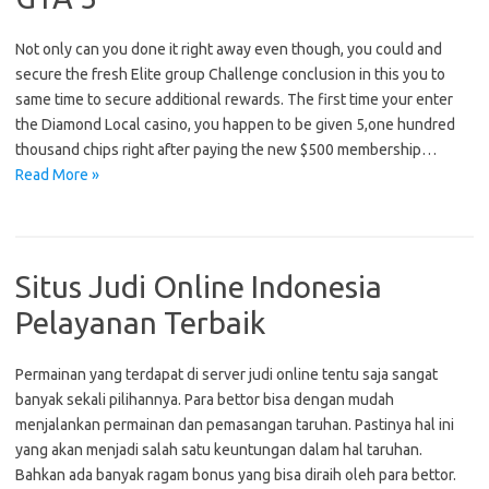
Not only can you done it right away even though, you could and
secure the fresh Elite group Challenge conclusion in this you to
same time to secure additional rewards. The first time your enter
the Diamond Local casino, you happen to be given 5,one hundred
thousand chips right after paying the new $500 membership…
Read More »
Situs Judi Online Indonesia
Pelayanan Terbaik
Permainan yang terdapat di server judi online tentu saja sangat
banyak sekali pilihannya. Para bettor bisa dengan mudah
menjalankan permainan dan pemasangan taruhan. Pastinya hal ini
yang akan menjadi salah satu keuntungan dalam hal taruhan.
Bahkan ada banyak ragam bonus yang bisa diraih oleh para bettor.