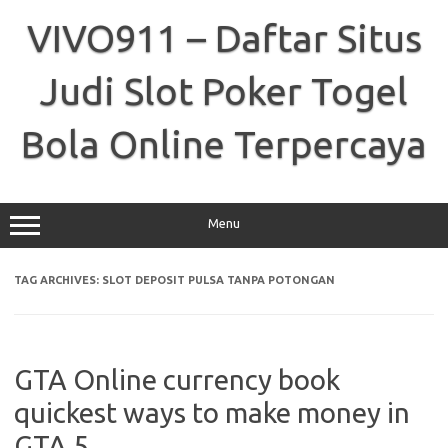
Skip
to
VIVO911 – Daftar Situs
content
Judi Slot Poker Togel
Bola Online Terpercaya
Menu
TAG ARCHIVES:
SLOT DEPOSIT PULSA TANPA POTONGAN
GTA Online currency book
quickest ways to make money in
GTA 5