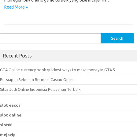
Pilih agen pkv online game terbaik yang bisa menjamin…
Read More »
S
e
a
Recent Posts
r
c
GTA Online currency book quickest ways to make money in GTA 5
h
Persiapan Sebelum Bermain Casino Online
f
o
Situs Judi Online Indonesia Pelayanan Terbaik
r
:
slot gacor
slot online
slot88
mejavip