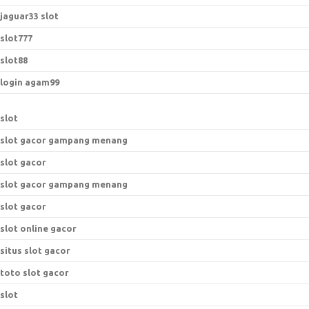
jaguar33 slot
slot777
slot88
login agam99
slot
slot gacor gampang menang
slot gacor
slot gacor gampang menang
slot gacor
slot online gacor
situs slot gacor
toto slot gacor
slot