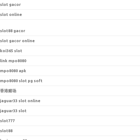
slot gacor
slot online
s
lot88 gacor
slot gacor online
koi365 slot
link mpo8080
mpo8080 apk
mpo8080 slot pg soft
香港赌场
jaguar33 slot online
jaguar33 slot
slot777
slot88