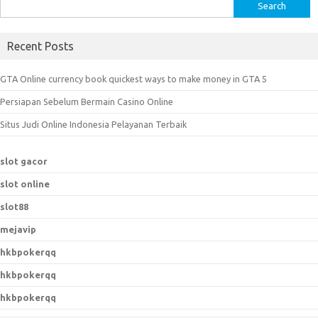
S
e
a
Recent Posts
r
c
GTA Online currency book quickest ways to make money in GTA 5
h
Persiapan Sebelum Bermain Casino Online
f
o
Situs Judi Online Indonesia Pelayanan Terbaik
r
:
slot gacor
slot online
slot88
mejavip
hkbpokerqq
hkbpokerqq
hkbpokerqq