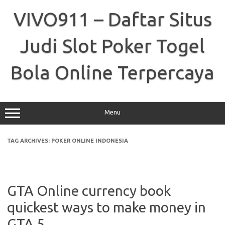
Skip
to
VIVO911 – Daftar Situs
content
Judi Slot Poker Togel
Bola Online Terpercaya
Menu
TAG ARCHIVES:
POKER ONLINE INDONESIA
GTA Online currency book
quickest ways to make money in
GTA 5