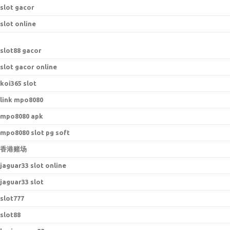
slot gacor
slot online
s
lot88 gacor
slot gacor online
koi365 slot
link mpo8080
mpo8080 apk
mpo8080 slot pg soft
香港赌场
jaguar33 slot online
jaguar33 slot
slot777
slot88