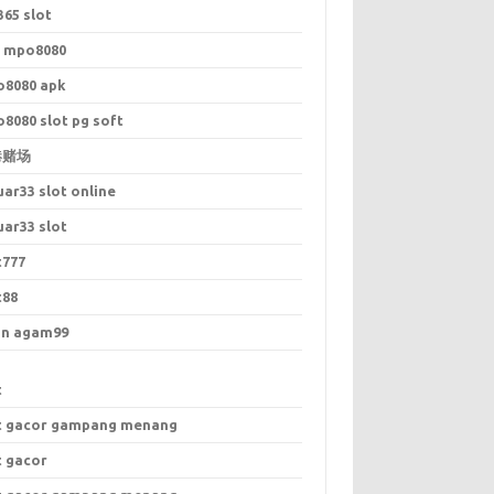
365 slot
k mpo8080
8080 apk
8080 slot pg soft
港赌场
uar33 slot online
uar33 slot
t777
t88
in agam99
t
t gacor gampang menang
t gacor