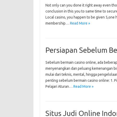
Not only can you done it right away even th
conclusion in this you to same time to secur
Local casino, you happen to be given 5,one 
membership…
Read More »
Persiapan Sebelum Be
Sebelum bermain casino online, ada beberap
menyenangkan dan peluang kemenangan bisa
mulai dari teknis, mental, hingga pengelola
penting sebelum bermain casino online: 1. Pi
Pelajari Aturan…
Read More »
Situs Judi Online Ind