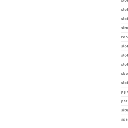
slo
slo
slo
sit
tot
slo
slo
slo
sbo
slo
pg 
par
sit
spa