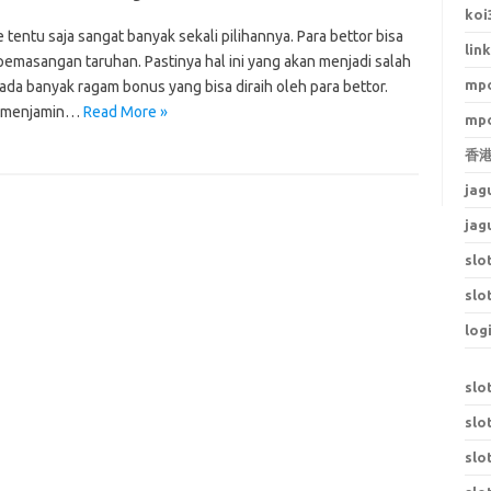
koi
 tentu saja sangat banyak sekali pilihannya. Para bettor bisa
lin
masangan taruhan. Pastinya hal ini yang akan menjadi salah
mpo
da banyak ragam bonus yang bisa diraih oleh para bettor.
sa menjamin…
Read More »
mpo
香
jag
jag
slo
slo
log
slo
slo
slo