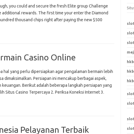
o
ough, you could and secure the fresh Elite group Challenge
r
Situ
e additional rewards. The first time your enter the Diamond
:
hundred thousand chips right after paying the new $500
slo
slo
slo
mej
rmain Casino Online
hk
a hal yang perlu dipersiapkan agar pengalaman bermain lebih
hk
 dimaksimalkan. Persiapan ini mencakup berbagai aspek,
hk
an keuangan. Berikut adalah beberapa langkah persiapan yang
lih Situs Casino Terpercaya 2. Periksa Koneksi Internet 3.
slo
slo
s
lo
onesia Pelayanan Terbaik
slo