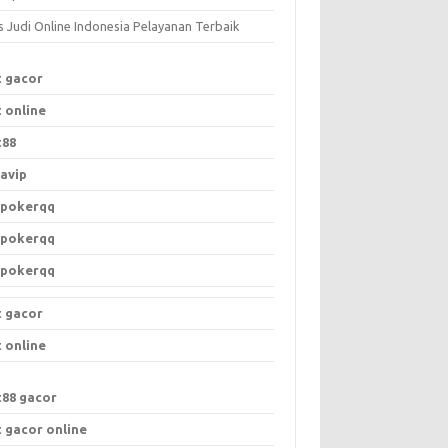
s Judi Online Indonesia Pelayanan Terbaik
t gacor
t online
t88
avip
bpokerqq
bpokerqq
bpokerqq
t gacor
t online
t88 gacor
t gacor online