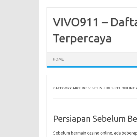
Skip
to
content
VIVO911 – Dafta
Terpercaya
HOME
CATEGORY ARCHIVES:
SITUS JUDI SLOT ONLINE 
Persiapan Sebelum Be
Sebelum bermain casino online, ada beberap