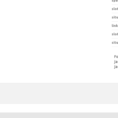
spa
slo
sit
lin
slo
sit
Fo
ja
ja