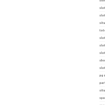
slo
slo
slo
sit
tot
slo
slo
slo
sbo
slo
pg 
par
sit
spa