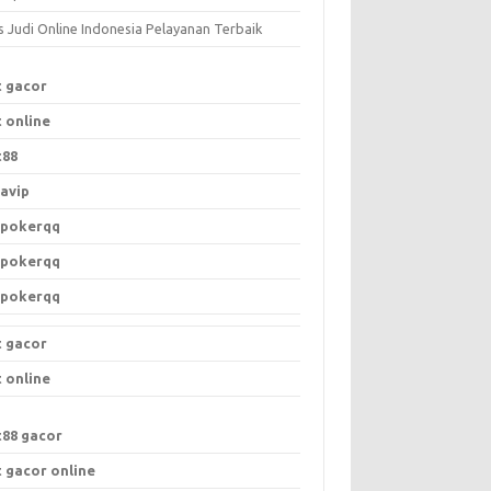
s Judi Online Indonesia Pelayanan Terbaik
t gacor
t online
t88
avip
bpokerqq
bpokerqq
bpokerqq
t gacor
t online
t88 gacor
t gacor online