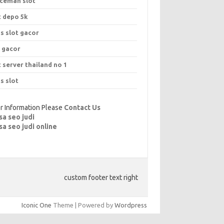
ceman slot
t depo 5k
us slot gacor
k gacor
t server thailand no 1
us slot
r Information Please
Contact Us
sa seo judi
sa seo judi online
custom footer text right
Iconic One
Theme | Powered by
Wordpress