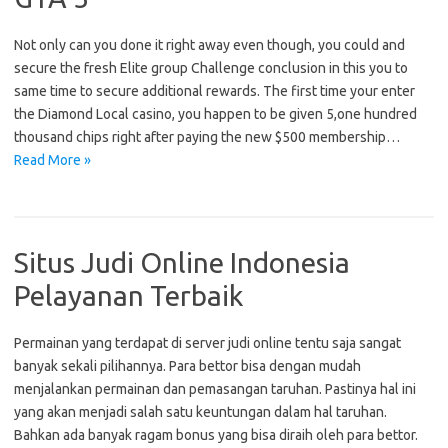
Not only can you done it right away even though, you could and
secure the fresh Elite group Challenge conclusion in this you to
same time to secure additional rewards. The first time your enter
the Diamond Local casino, you happen to be given 5,one hundred
thousand chips right after paying the new $500 membership…
Read More »
Situs Judi Online Indonesia
Pelayanan Terbaik
Permainan yang terdapat di server judi online tentu saja sangat
banyak sekali pilihannya. Para bettor bisa dengan mudah
menjalankan permainan dan pemasangan taruhan. Pastinya hal ini
yang akan menjadi salah satu keuntungan dalam hal taruhan.
Bahkan ada banyak ragam bonus yang bisa diraih oleh para bettor.