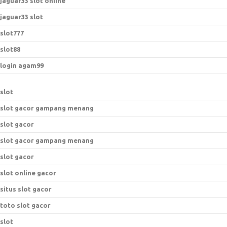
jaguar33 slot online
jaguar33 slot
slot777
slot88
login agam99
slot
slot gacor gampang menang
slot gacor
slot gacor gampang menang
slot gacor
slot online gacor
situs slot gacor
toto slot gacor
slot