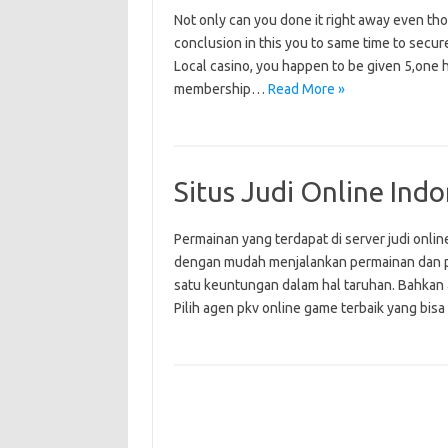
Not only can you done it right away even th
conclusion in this you to same time to secur
Local casino, you happen to be given 5,one 
membership…
Read More »
Situs Judi Online Ind
Permainan yang terdapat di server judi online
dengan mudah menjalankan permainan dan pe
satu keuntungan dalam hal taruhan. Bahkan a
Pilih agen pkv online game terbaik yang bi