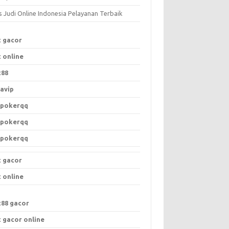
s Judi Online Indonesia Pelayanan Terbaik
t gacor
t online
t88
avip
bpokerqq
bpokerqq
bpokerqq
t gacor
t online
t88 gacor
t gacor online