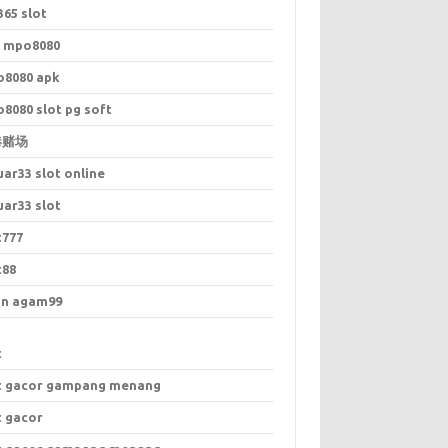
365 slot
k mpo8080
8080 apk
8080 slot pg soft
港赌场
uar33 slot online
uar33 slot
t777
t88
in agam99
t
t gacor gampang menang
t gacor