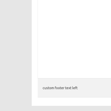
custom footer text left