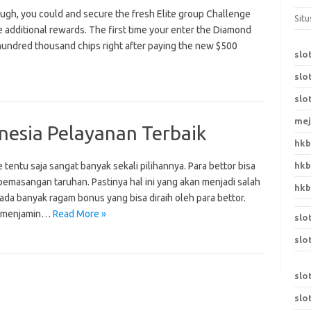
o
ough, you could and secure the fresh Elite group Challenge
r
Situ
e additional rewards. The first time your enter the Diamond
:
hundred thousand chips right after paying the new $500
slo
slo
slo
mej
onesia Pelayanan Terbaik
hk
 tentu saja sangat banyak sekali pilihannya. Para bettor bisa
hk
masangan taruhan. Pastinya hal ini yang akan menjadi salah
hk
da banyak ragam bonus yang bisa diraih oleh para bettor.
sa menjamin…
Read More »
slo
slo
s
lo
slo