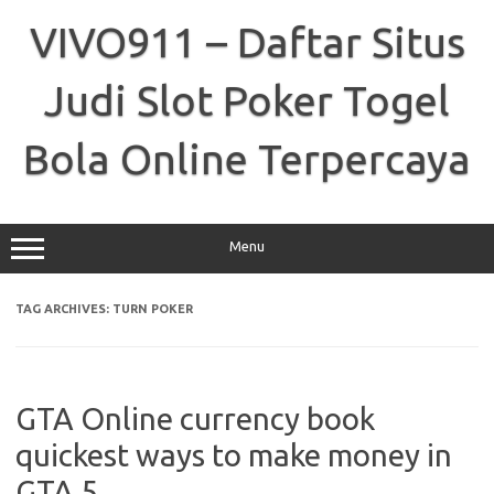
Skip
to
VIVO911 – Daftar Situs
content
Judi Slot Poker Togel
Bola Online Terpercaya
Menu
TAG ARCHIVES:
TURN POKER
GTA Online currency book
quickest ways to make money in
GTA 5