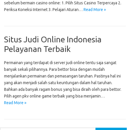
sebelum bermain casino online: 1. Pilih Situs Casino Terpercaya 2.
Periksa Koneksi Internet 3. Pelajari Aturan…
Read More »
Situs Judi Online Indonesia
Pelayanan Terbaik
Permainan yang terdapat di server judi online tentu saja sangat
banyak sekali pilihannya. Para bettor bisa dengan mudah
menjalankan permainan dan pemasangan taruhan. Pastinya hal ini
yang akan menjadi salah satu keuntungan dalam hal taruhan.
Bahkan ada banyak ragam bonus yang bisa diraih oleh para bettor.
Pilih agen pkv online game terbaik yang bisa menjamin…
Read More »