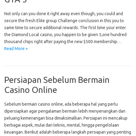
Not only can you done it right away even though, you could and
secure the fresh Elite group Challenge conclusion in this you to
same time to secure additional rewards. The first time your enter
the Diamond Local casino, you happen to be given 5,one hundred
thousand chips right after paying the new $500 membership…
Read More »
Persiapan Sebelum Bermain
Casino Online
Sebelum bermain casino online, ada beberapa hal yang perlu
dipersiapkan agar pengalaman bermain lebih menyenangkan dan
peluang kemenangan bisa dimaksimalkan. Persiapan ini mencakup
berbagai aspek, mulai dari teknis, mental, hingga pengelolaan
keuangan. Berikut adalah beberapa langkah persiapan yang penting