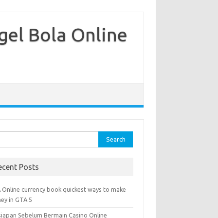
gel Bola Online
ecent Posts
 Online currency book quickest ways to make
ey in GTA 5
siapan Sebelum Bermain Casino Online