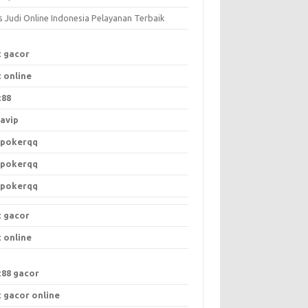
s Judi Online Indonesia Pelayanan Terbaik
t gacor
t online
t88
avip
bpokerqq
bpokerqq
bpokerqq
t gacor
t online
t88 gacor
t gacor online