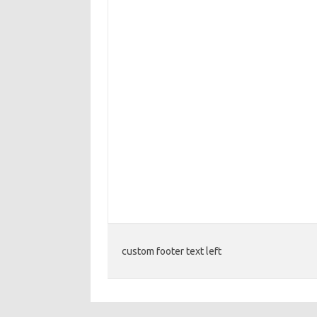
custom footer text left