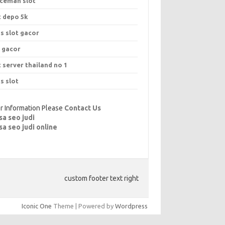
ceman slot
t depo 5k
us slot gacor
k gacor
t server thailand no 1
us slot
r Information Please
Contact Us
sa seo judi
sa seo judi online
custom footer text right
Iconic One
Theme | Powered by
Wordpress