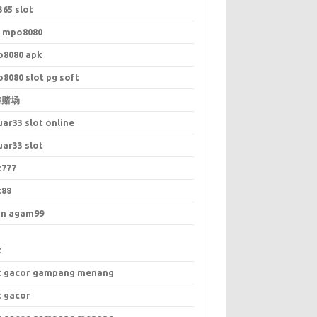
365 slot
k mpo8080
8080 apk
8080 slot pg soft
港赌场
uar33 slot online
uar33 slot
t777
t88
in agam99
t
t gacor gampang menang
t gacor