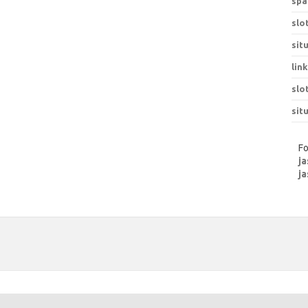
spa
slo
sit
lin
slo
sit
Fo
ja
ja