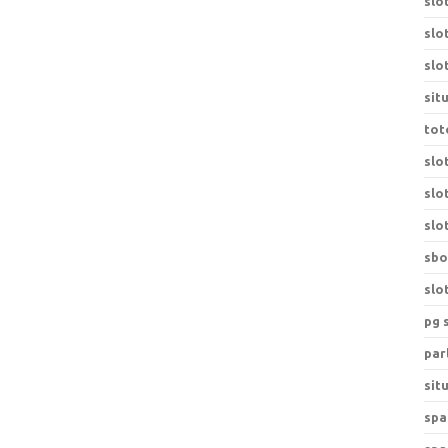
slo
slo
slo
sit
tot
slo
slo
slo
sbo
slo
pg 
par
sit
spa