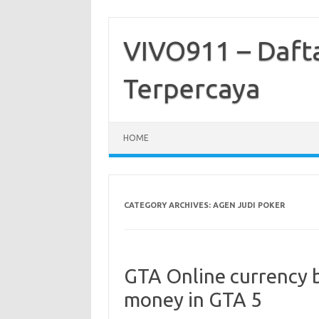
Skip
to
content
VIVO911 – Dafta
Terpercaya
HOME
CATEGORY ARCHIVES:
AGEN JUDI POKER
GTA Online currency 
money in GTA 5