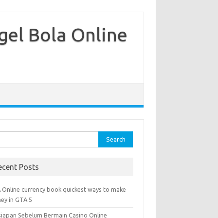
gel Bola Online
ecent Posts
 Online currency book quickest ways to make
ey in GTA 5
siapan Sebelum Bermain Casino Online