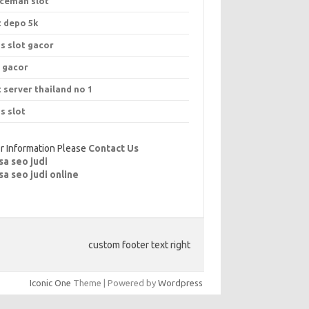
ceman slot
t depo 5k
us slot gacor
k gacor
t server thailand no 1
us slot
r Information Please
Contact Us
sa seo judi
sa seo judi online
custom footer text right
Iconic One
Theme | Powered by
Wordpress