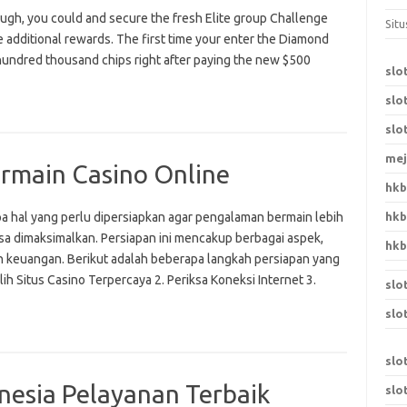
o
ough, you could and secure the fresh Elite group Challenge
r
Situ
e additional rewards. The first time your enter the Diamond
:
hundred thousand chips right after paying the new $500
slo
slo
slo
mej
rmain Casino Online
hk
a hal yang perlu dipersiapkan agar pengalaman bermain lebih
hk
 dimaksimalkan. Persiapan ini mencakup berbagai aspek,
hk
an keuangan. Berikut adalah beberapa langkah persiapan yang
lih Situs Casino Terpercaya 2. Periksa Koneksi Internet 3.
slo
slo
s
lo
onesia Pelayanan Terbaik
slo