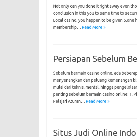
Not only can you done it right away even th
conclusion in this you to same time to secur
Local casino, you happen to be given 5,one 
membership…
Read More »
Persiapan Sebelum Be
Sebelum bermain casino online, ada beberap
menyenangkan dan peluang kemenangan bisa
mulai dari teknis, mental, hingga pengelola
penting sebelum bermain casino online: 1. Pi
Pelajari Aturan…
Read More »
Situs Judi Online Ind