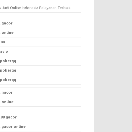
s Judi Online Indonesia Pelayanan Terbaik
t gacor
t online
t88
avip
bpokerqq
bpokerqq
bpokerqq
t gacor
t online
t88 gacor
t gacor online