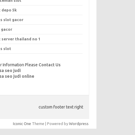
ceman slot
t depo 5k
us slot gacor
k gacor
t server thailand no 1
us slot
r Information Please
Contact Us
sa seo judi
sa seo judi online
custom footer text right
Iconic One
Theme | Powered by
Wordpress