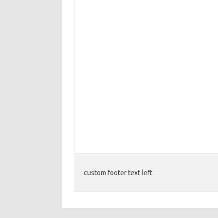
custom footer text left