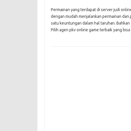
Permainan yang terdapat di server judi online
dengan mudah menjalankan permainan dan pe
satu keuntungan dalam hal taruhan. Bahkan a
Pilih agen pkv online game terbaik yang bi