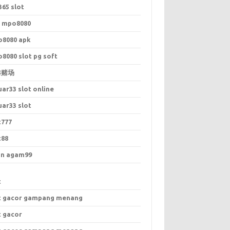
365 slot
k mpo8080
8080 apk
8080 slot pg soft
港赌场
uar33 slot online
uar33 slot
t777
t88
in agam99
t
t gacor gampang menang
t gacor