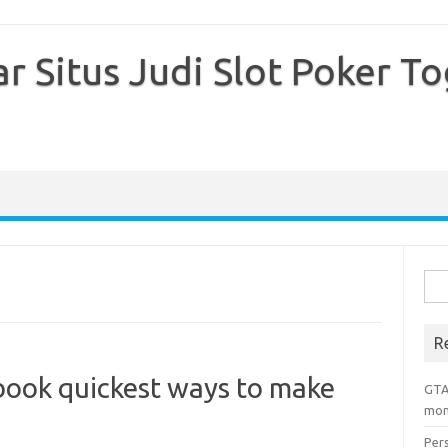
r Situs Judi Slot Poker To
S
e
a
R
r
c
book quickest ways to make
GTA
h
mon
f
Per