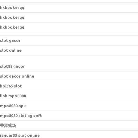
hkbpokerqq
hkbpokerqq
hkbpokerqq
slot gacor
slot online
s
lot88 gacor
slot gacor online
koi365 slot
link mpo8080
mpo8080 apk
mpo8080 slot pg soft
香港赌场
jaguar33 slot online