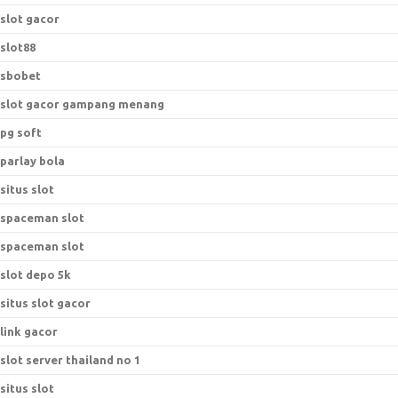
slot gacor
slot88
sbobet
slot gacor gampang menang
pg soft
parlay bola
situs slot
spaceman slot
spaceman slot
slot depo 5k
situs slot gacor
link gacor
slot server thailand no 1
situs slot