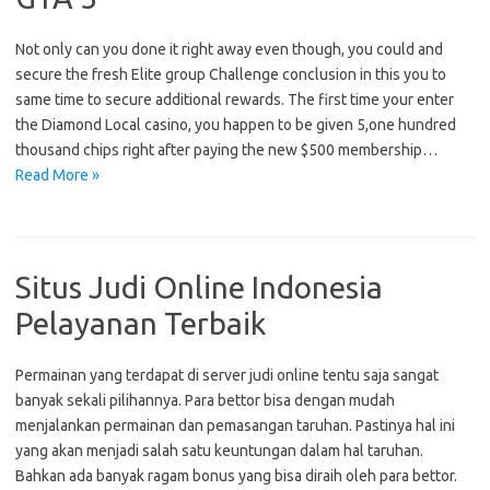
Not only can you done it right away even though, you could and
secure the fresh Elite group Challenge conclusion in this you to
same time to secure additional rewards. The first time your enter
the Diamond Local casino, you happen to be given 5,one hundred
thousand chips right after paying the new $500 membership…
Read More »
Situs Judi Online Indonesia
Pelayanan Terbaik
Permainan yang terdapat di server judi online tentu saja sangat
banyak sekali pilihannya. Para bettor bisa dengan mudah
menjalankan permainan dan pemasangan taruhan. Pastinya hal ini
yang akan menjadi salah satu keuntungan dalam hal taruhan.
Bahkan ada banyak ragam bonus yang bisa diraih oleh para bettor.