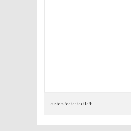
custom footer text left