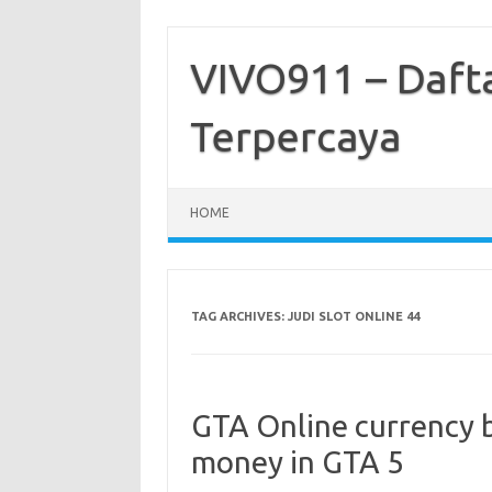
Skip
to
content
VIVO911 – Dafta
Terpercaya
HOME
TAG ARCHIVES:
JUDI SLOT ONLINE 44
GTA Online currency 
money in GTA 5