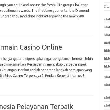
o
ough, you could and secure the fresh Elite group Challenge
r
Situ
e additional rewards. The first time your enter the Diamond
:
hundred thousand chips right after paying the new $500
slo
slo
slo
mej
rmain Casino Online
hk
a hal yang perlu dipersiapkan agar pengalaman bermain lebih
hk
 dimaksimalkan. Persiapan ini mencakup berbagai aspek,
hk
an keuangan. Berikut adalah beberapa langkah persiapan yang
lih Situs Casino Terpercaya 2. Periksa Koneksi Internet 3.
slo
slo
s
lo
onesia Pelayanan Terbaik
slo