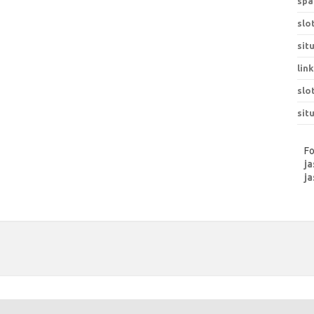
spa
slo
sit
lin
slo
sit
Fo
ja
ja