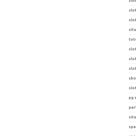
slo
slo
slo
sit
tot
slo
slo
slo
sbo
slo
pg 
par
sit
spa