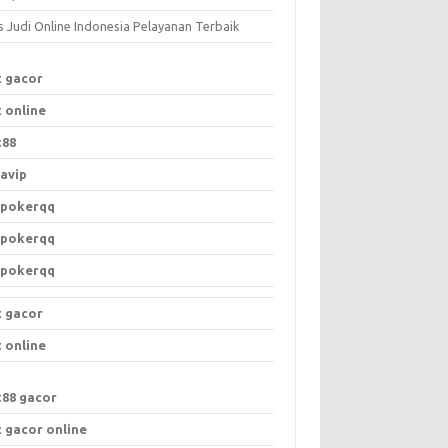
s Judi Online Indonesia Pelayanan Terbaik
t gacor
t online
t88
avip
bpokerqq
bpokerqq
bpokerqq
t gacor
t online
t88 gacor
t gacor online