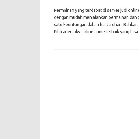
Permainan yang terdapat di server judi online
dengan mudah menjalankan permainan dan pe
satu keuntungan dalam hal taruhan. Bahkan a
Pilih agen pkv online game terbaik yang bi