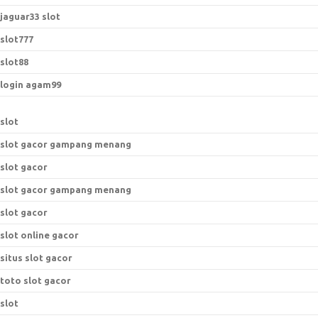
jaguar33 slot
slot777
slot88
login agam99
slot
slot gacor gampang menang
slot gacor
slot gacor gampang menang
slot gacor
slot online gacor
situs slot gacor
toto slot gacor
slot