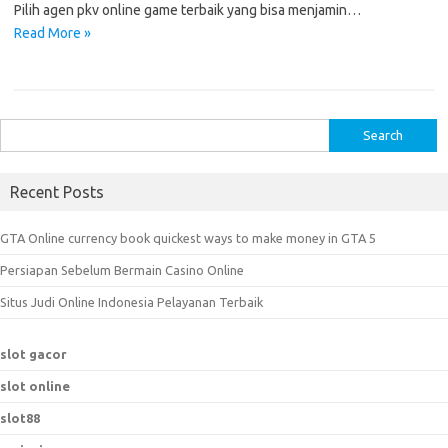
Pilih agen pkv online game terbaik yang bisa menjamin…
Read More »
S
e
a
Recent Posts
r
c
GTA Online currency book quickest ways to make money in GTA 5
h
Persiapan Sebelum Bermain Casino Online
f
o
Situs Judi Online Indonesia Pelayanan Terbaik
r
:
slot gacor
slot online
slot88