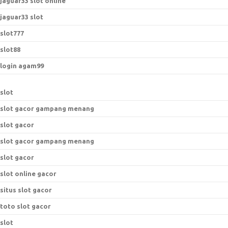
jaguar33 slot online
jaguar33 slot
slot777
slot88
login agam99
slot
slot gacor gampang menang
slot gacor
slot gacor gampang menang
slot gacor
slot online gacor
situs slot gacor
toto slot gacor
slot