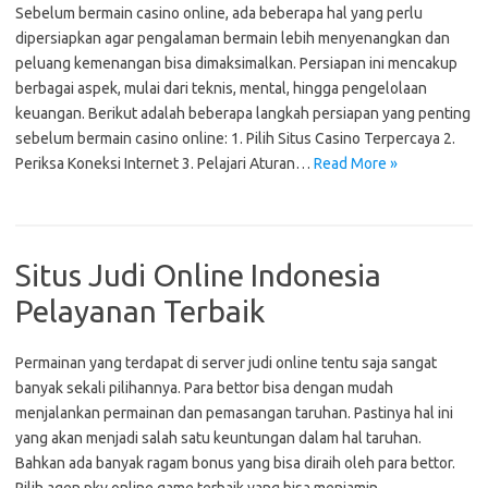
Sebelum bermain casino online, ada beberapa hal yang perlu
dipersiapkan agar pengalaman bermain lebih menyenangkan dan
peluang kemenangan bisa dimaksimalkan. Persiapan ini mencakup
berbagai aspek, mulai dari teknis, mental, hingga pengelolaan
keuangan. Berikut adalah beberapa langkah persiapan yang penting
sebelum bermain casino online: 1. Pilih Situs Casino Terpercaya 2.
Periksa Koneksi Internet 3. Pelajari Aturan…
Read More »
Situs Judi Online Indonesia
Pelayanan Terbaik
Permainan yang terdapat di server judi online tentu saja sangat
banyak sekali pilihannya. Para bettor bisa dengan mudah
menjalankan permainan dan pemasangan taruhan. Pastinya hal ini
yang akan menjadi salah satu keuntungan dalam hal taruhan.
Bahkan ada banyak ragam bonus yang bisa diraih oleh para bettor.