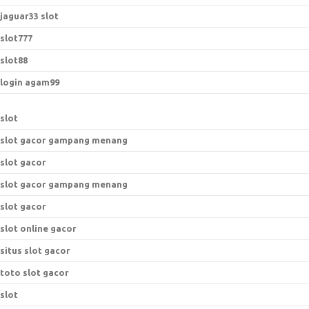
jaguar33 slot
slot777
slot88
login agam99
slot
slot gacor gampang menang
slot gacor
slot gacor gampang menang
slot gacor
slot online gacor
situs slot gacor
toto slot gacor
slot