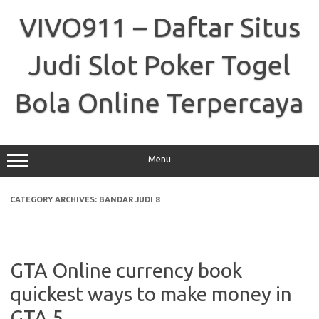
Skip
to
VIVO911 – Daftar Situs
content
Judi Slot Poker Togel
Bola Online Terpercaya
Menu
CATEGORY ARCHIVES:
BANDAR JUDI 8
GTA Online currency book
quickest ways to make money in
GTA 5