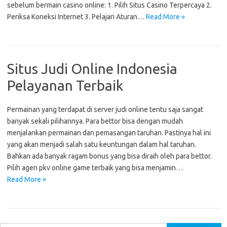
sebelum bermain casino online: 1. Pilih Situs Casino Terpercaya 2.
Periksa Koneksi Internet 3. Pelajari Aturan…
Read More »
Situs Judi Online Indonesia
Pelayanan Terbaik
Permainan yang terdapat di server judi online tentu saja sangat
banyak sekali pilihannya. Para bettor bisa dengan mudah
menjalankan permainan dan pemasangan taruhan. Pastinya hal ini
yang akan menjadi salah satu keuntungan dalam hal taruhan.
Bahkan ada banyak ragam bonus yang bisa diraih oleh para bettor.
Pilih agen pkv online game terbaik yang bisa menjamin…
Read More »