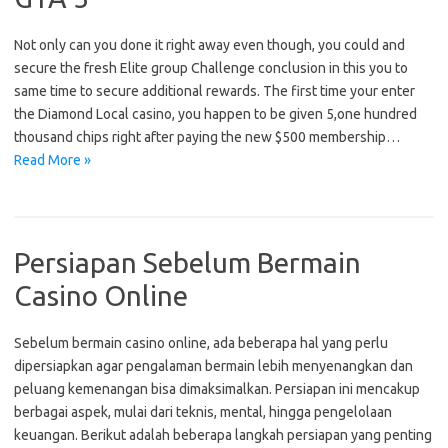
Not only can you done it right away even though, you could and
secure the fresh Elite group Challenge conclusion in this you to
same time to secure additional rewards. The first time your enter
the Diamond Local casino, you happen to be given 5,one hundred
thousand chips right after paying the new $500 membership…
Read More »
Persiapan Sebelum Bermain
Casino Online
Sebelum bermain casino online, ada beberapa hal yang perlu
dipersiapkan agar pengalaman bermain lebih menyenangkan dan
peluang kemenangan bisa dimaksimalkan. Persiapan ini mencakup
berbagai aspek, mulai dari teknis, mental, hingga pengelolaan
keuangan. Berikut adalah beberapa langkah persiapan yang penting