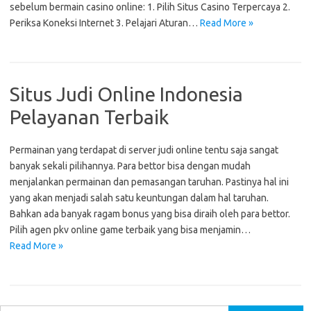
sebelum bermain casino online: 1. Pilih Situs Casino Terpercaya 2.
Periksa Koneksi Internet 3. Pelajari Aturan…
Read More »
Situs Judi Online Indonesia
Pelayanan Terbaik
Permainan yang terdapat di server judi online tentu saja sangat
banyak sekali pilihannya. Para bettor bisa dengan mudah
menjalankan permainan dan pemasangan taruhan. Pastinya hal ini
yang akan menjadi salah satu keuntungan dalam hal taruhan.
Bahkan ada banyak ragam bonus yang bisa diraih oleh para bettor.
Pilih agen pkv online game terbaik yang bisa menjamin…
Read More »