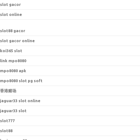
slot gacor
slot online
s
lot88 gacor
slot gacor online
koi365 slot
link mpo8080
mpo8080 apk
mpo8080 slot pg soft
香港赌场
jaguar33 slot online
jaguar33 slot
slot777
slot88