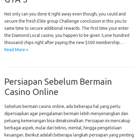
Not only can you done it right away even though, you could and
secure the fresh Elite group Challenge conclusion in this you to
same time to secure additional rewards. The first time your enter
the Diamond Local casino, you happen to be given 5,one hundred
thousand chips right after paying the new $500 membership…
Read More »
Persiapan Sebelum Bermain
Casino Online
Sebelum bermain casino online, ada beberapa hal yang perlu
dipersiapkan agar pengalaman bermain lebih menyenangkan dan
peluang kemenangan bisa dimaksimalkan. Persiapan ini mencakup
berbagai aspek, mulai dari teknis, mental, hingga pengelolaan
keuangan. Berikut adalah beberapa langkah persiapan yang penting