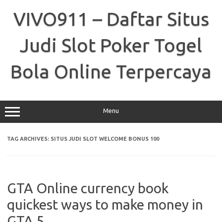
Skip
to
VIVO911 – Daftar Situs
content
Judi Slot Poker Togel
Bola Online Terpercaya
Menu
TAG ARCHIVES:
SITUS JUDI SLOT WELCOME BONUS 100
GTA Online currency book
quickest ways to make money in
GTA 5