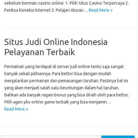
sebelum bermain casino online: 1. Pilih Situs Casino Terpercaya 2.
Periksa Koneksi Internet 3. Pelajari Aturan…
Read More »
Situs Judi Online Indonesia
Pelayanan Terbaik
Permainan yang terdapat di server judi online tentu saja sangat
banyak sekali pilihannya. Para bettor bisa dengan mudah
menjalankan permainan dan pemasangan taruhan. Pastinya hal ini
yang akan menjadi salah satu keuntungan dalam hal taruhan.
Bahkan ada banyak ragam bonus yang bisa diraih oleh para bettor.
Pilih agen pkv online game terbaik yang bisa menjamin…
Read More »