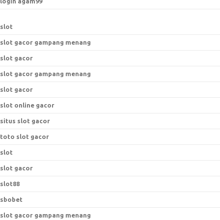
login agam99
slot
slot gacor gampang menang
slot gacor
slot gacor gampang menang
slot gacor
slot online gacor
situs slot gacor
toto slot gacor
slot
slot gacor
slot88
sbobet
slot gacor gampang menang