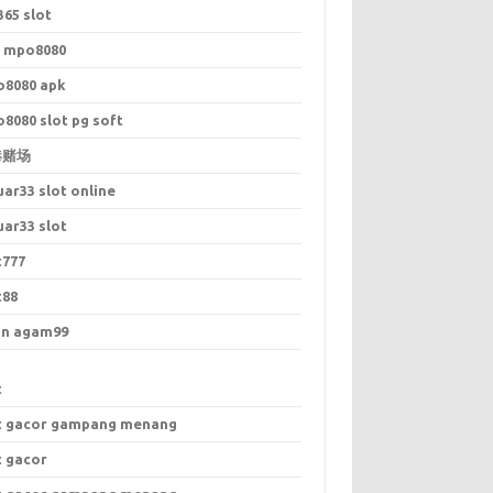
365 slot
k mpo8080
8080 apk
8080 slot pg soft
港赌场
uar33 slot online
uar33 slot
t777
t88
in agam99
t
t gacor gampang menang
t gacor