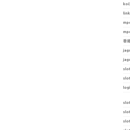
koi
lin
mpo
mpo
香
jag
jag
slo
slo
log
slo
slo
slo