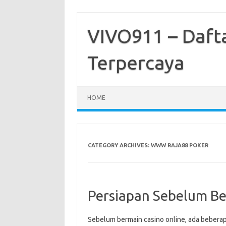
Skip
to
content
VIVO911 – Dafta
Terpercaya
HOME
CATEGORY ARCHIVES:
WWW RAJA88 POKER
Persiapan Sebelum Be
Sebelum bermain casino online, ada beberap