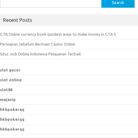
S
e
a
Recent Posts
r
c
GTA Online currency book quickest ways to make money in GTA 5
h
Persiapan Sebelum Bermain Casino Online
f
o
Situs Judi Online Indonesia Pelayanan Terbaik
r
:
slot gacor
slot online
slot88
mejavip
hkbpokerqq
hkbpokerqq
hkbpokerqq