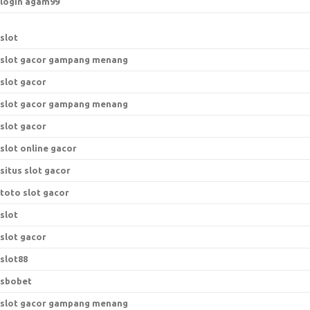
login agam99
slot
slot gacor gampang menang
slot gacor
slot gacor gampang menang
slot gacor
slot online gacor
situs slot gacor
toto slot gacor
slot
slot gacor
slot88
sbobet
slot gacor gampang menang