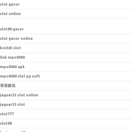
slot gacor
slot online
s
lot88 gacor
slot gacor online
koi365 slot
link mpo8080
mpo8080 apk
mpo8080 slot pg soft
香港赌场
jaguar33 slot online
jaguar33 slot
slot777
slot88