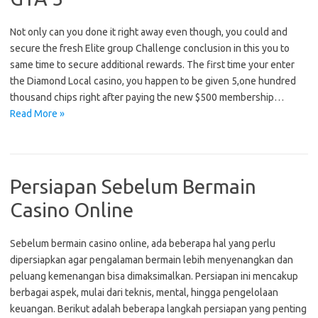
Not only can you done it right away even though, you could and
secure the fresh Elite group Challenge conclusion in this you to
same time to secure additional rewards. The first time your enter
the Diamond Local casino, you happen to be given 5,one hundred
thousand chips right after paying the new $500 membership…
Read More »
Persiapan Sebelum Bermain
Casino Online
Sebelum bermain casino online, ada beberapa hal yang perlu
dipersiapkan agar pengalaman bermain lebih menyenangkan dan
peluang kemenangan bisa dimaksimalkan. Persiapan ini mencakup
berbagai aspek, mulai dari teknis, mental, hingga pengelolaan
keuangan. Berikut adalah beberapa langkah persiapan yang penting