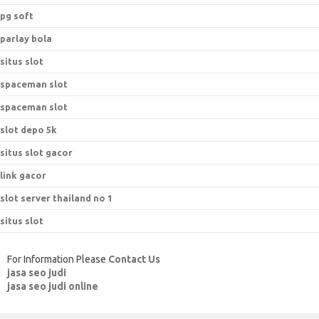
pg soft
parlay bola
situs slot
spaceman slot
spaceman slot
slot depo 5k
situs slot gacor
link gacor
slot server thailand no 1
situs slot
For Information Please
Contact Us
jasa seo judi
jasa seo judi online