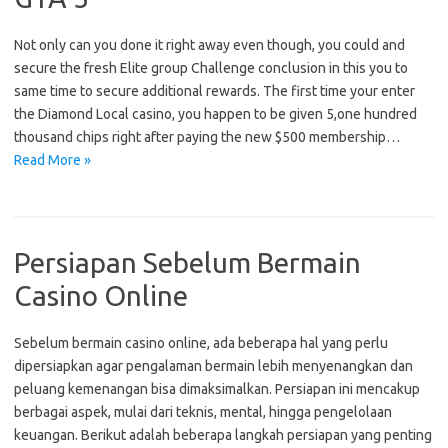
Not only can you done it right away even though, you could and
secure the fresh Elite group Challenge conclusion in this you to
same time to secure additional rewards. The first time your enter
the Diamond Local casino, you happen to be given 5,one hundred
thousand chips right after paying the new $500 membership…
Read More »
Persiapan Sebelum Bermain
Casino Online
Sebelum bermain casino online, ada beberapa hal yang perlu
dipersiapkan agar pengalaman bermain lebih menyenangkan dan
peluang kemenangan bisa dimaksimalkan. Persiapan ini mencakup
berbagai aspek, mulai dari teknis, mental, hingga pengelolaan
keuangan. Berikut adalah beberapa langkah persiapan yang penting