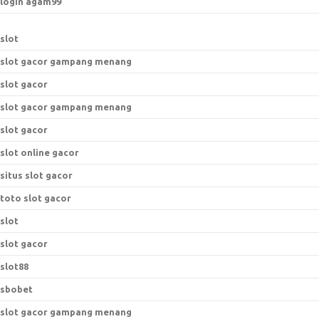
login agam99
slot
slot gacor gampang menang
slot gacor
slot gacor gampang menang
slot gacor
slot online gacor
situs slot gacor
toto slot gacor
slot
slot gacor
slot88
sbobet
slot gacor gampang menang