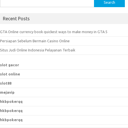
S
e
a
Recent Posts
r
c
GTA Online currency book quickest ways to make money in GTA 5
h
Persiapan Sebelum Bermain Casino Online
f
o
Situs Judi Online Indonesia Pelayanan Terbaik
r
:
slot gacor
slot online
slot88
mejavip
hkbpokerqq
hkbpokerqq
hkbpokerqq