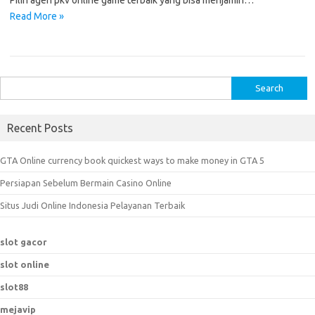
Pilih agen pkv online game terbaik yang bisa menjamin…
Read More »
S
e
a
Recent Posts
r
c
GTA Online currency book quickest ways to make money in GTA 5
h
Persiapan Sebelum Bermain Casino Online
f
o
Situs Judi Online Indonesia Pelayanan Terbaik
r
:
slot gacor
slot online
slot88
mejavip