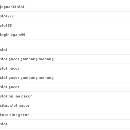
jaguar33 slot
slot777
slot88
login agam99
slot
slot gacor gampang menang
slot gacor
slot gacor gampang menang
slot gacor
slot online gacor
situs slot gacor
toto slot gacor
slot