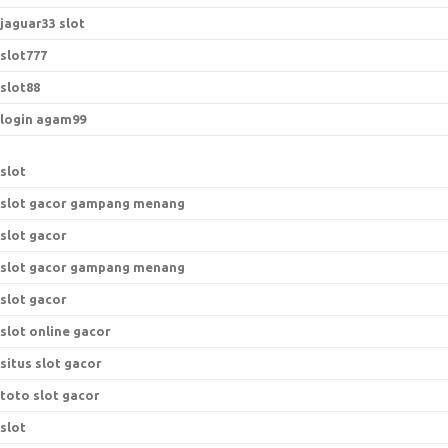
jaguar33 slot
slot777
slot88
login agam99
slot
slot gacor gampang menang
slot gacor
slot gacor gampang menang
slot gacor
slot online gacor
situs slot gacor
toto slot gacor
slot