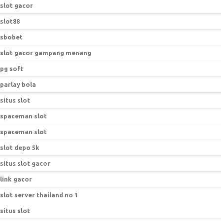
slot gacor
slot88
sbobet
slot gacor gampang menang
pg soft
parlay bola
situs slot
spaceman slot
spaceman slot
slot depo 5k
situs slot gacor
link gacor
slot server thailand no 1
situs slot