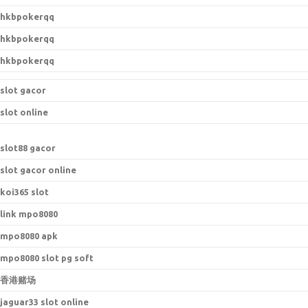
hkbpokerqq
hkbpokerqq
hkbpokerqq
slot gacor
slot online
s
lot88 gacor
slot gacor online
koi365 slot
link mpo8080
mpo8080 apk
mpo8080 slot pg soft
香港赌场
jaguar33 slot online