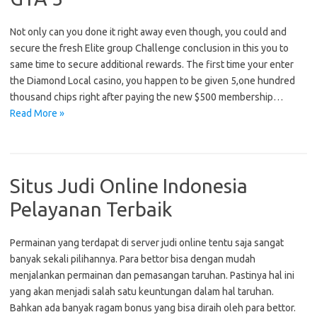
Not only can you done it right away even though, you could and
secure the fresh Elite group Challenge conclusion in this you to
same time to secure additional rewards. The first time your enter
the Diamond Local casino, you happen to be given 5,one hundred
thousand chips right after paying the new $500 membership…
Read More »
Situs Judi Online Indonesia
Pelayanan Terbaik
Permainan yang terdapat di server judi online tentu saja sangat
banyak sekali pilihannya. Para bettor bisa dengan mudah
menjalankan permainan dan pemasangan taruhan. Pastinya hal ini
yang akan menjadi salah satu keuntungan dalam hal taruhan.
Bahkan ada banyak ragam bonus yang bisa diraih oleh para bettor.