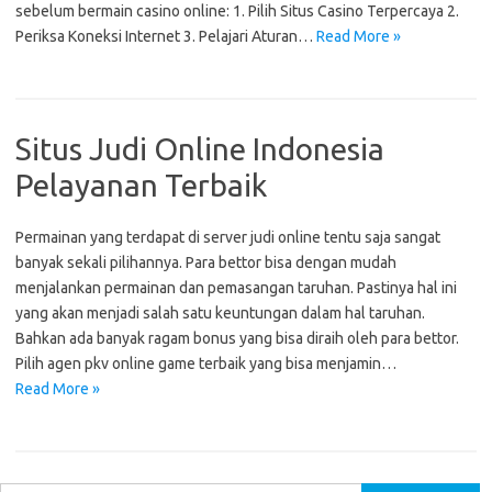
sebelum bermain casino online: 1. Pilih Situs Casino Terpercaya 2.
Periksa Koneksi Internet 3. Pelajari Aturan…
Read More »
Situs Judi Online Indonesia
Pelayanan Terbaik
Permainan yang terdapat di server judi online tentu saja sangat
banyak sekali pilihannya. Para bettor bisa dengan mudah
menjalankan permainan dan pemasangan taruhan. Pastinya hal ini
yang akan menjadi salah satu keuntungan dalam hal taruhan.
Bahkan ada banyak ragam bonus yang bisa diraih oleh para bettor.
Pilih agen pkv online game terbaik yang bisa menjamin…
Read More »