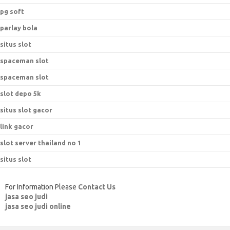
pg soft
parlay bola
situs slot
spaceman slot
spaceman slot
slot depo 5k
situs slot gacor
link gacor
slot server thailand no 1
situs slot
For Information Please
Contact Us
jasa seo judi
jasa seo judi online