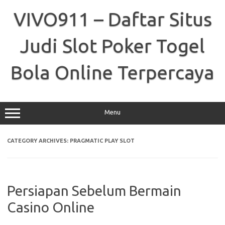
Skip
to
VIVO911 – Daftar Situs
content
Judi Slot Poker Togel
Bola Online Terpercaya
Menu
CATEGORY ARCHIVES:
PRAGMATIC PLAY SLOT
Persiapan Sebelum Bermain
Casino Online