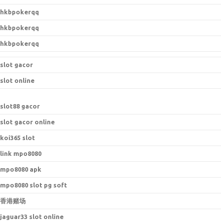
hkbpokerqq
hkbpokerqq
hkbpokerqq
slot gacor
slot online
s
lot88 gacor
slot gacor online
koi365 slot
link mpo8080
mpo8080 apk
mpo8080 slot pg soft
香港赌场
jaguar33 slot online