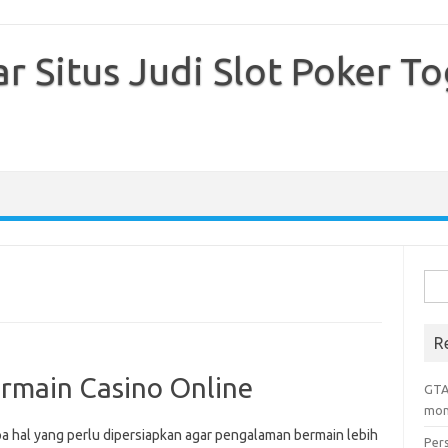
r Situs Judi Slot Poker To
S
e
a
R
r
c
rmain Casino Online
GTA
h
mon
f
a hal yang perlu dipersiapkan agar pengalaman bermain lebih
Per