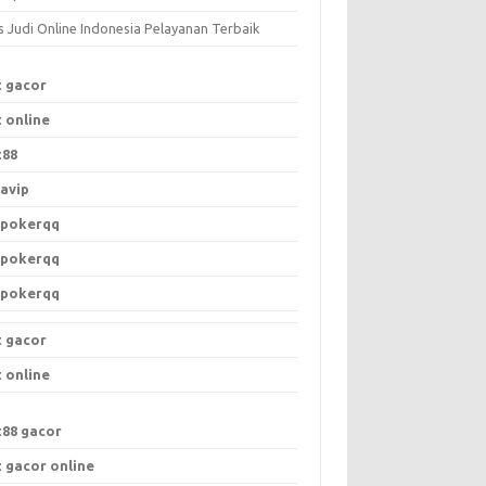
s Judi Online Indonesia Pelayanan Terbaik
t gacor
t online
t88
avip
bpokerqq
bpokerqq
bpokerqq
t gacor
t online
t88 gacor
t gacor online