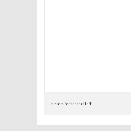
custom footer text left