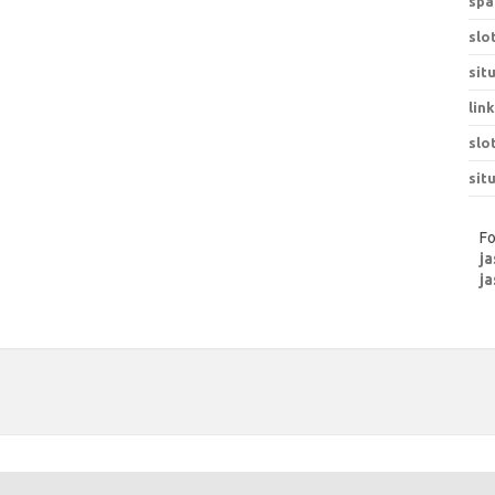
spa
slo
sit
lin
slo
sit
Fo
ja
ja