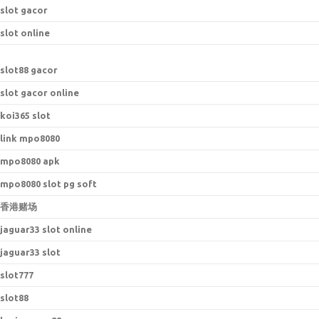
slot gacor
slot online
s
lot88 gacor
slot gacor online
koi365 slot
link mpo8080
mpo8080 apk
mpo8080 slot pg soft
香港赌场
jaguar33 slot online
jaguar33 slot
slot777
slot88