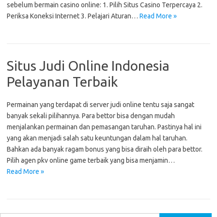
sebelum bermain casino online: 1. Pilih Situs Casino Terpercaya 2.
Periksa Koneksi Internet 3. Pelajari Aturan…
Read More »
Situs Judi Online Indonesia
Pelayanan Terbaik
Permainan yang terdapat di server judi online tentu saja sangat
banyak sekali pilihannya. Para bettor bisa dengan mudah
menjalankan permainan dan pemasangan taruhan. Pastinya hal ini
yang akan menjadi salah satu keuntungan dalam hal taruhan.
Bahkan ada banyak ragam bonus yang bisa diraih oleh para bettor.
Pilih agen pkv online game terbaik yang bisa menjamin…
Read More »