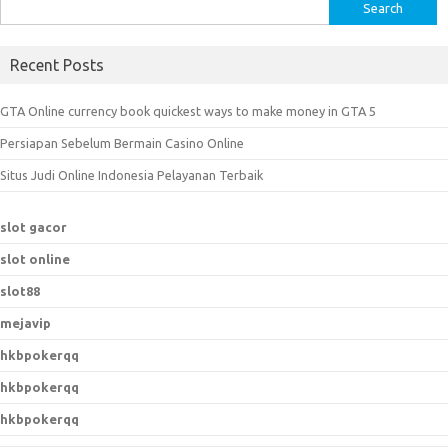
S
e
a
Recent Posts
r
c
GTA Online currency book quickest ways to make money in GTA 5
h
Persiapan Sebelum Bermain Casino Online
f
o
Situs Judi Online Indonesia Pelayanan Terbaik
r
:
slot gacor
slot online
slot88
mejavip
hkbpokerqq
hkbpokerqq
hkbpokerqq