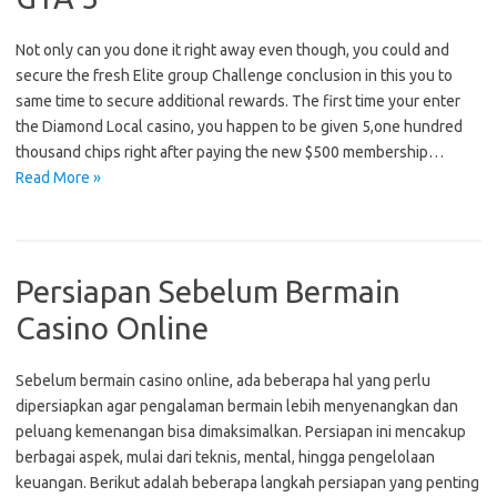
Not only can you done it right away even though, you could and
secure the fresh Elite group Challenge conclusion in this you to
same time to secure additional rewards. The first time your enter
the Diamond Local casino, you happen to be given 5,one hundred
thousand chips right after paying the new $500 membership…
Read More »
Persiapan Sebelum Bermain
Casino Online
Sebelum bermain casino online, ada beberapa hal yang perlu
dipersiapkan agar pengalaman bermain lebih menyenangkan dan
peluang kemenangan bisa dimaksimalkan. Persiapan ini mencakup
berbagai aspek, mulai dari teknis, mental, hingga pengelolaan
keuangan. Berikut adalah beberapa langkah persiapan yang penting