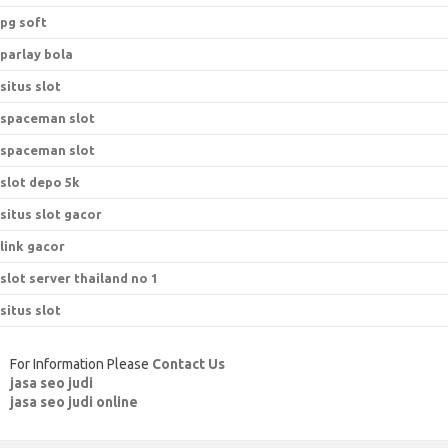
pg soft
parlay bola
situs slot
spaceman slot
spaceman slot
slot depo 5k
situs slot gacor
link gacor
slot server thailand no 1
situs slot
For Information Please
Contact Us
jasa seo judi
jasa seo judi online