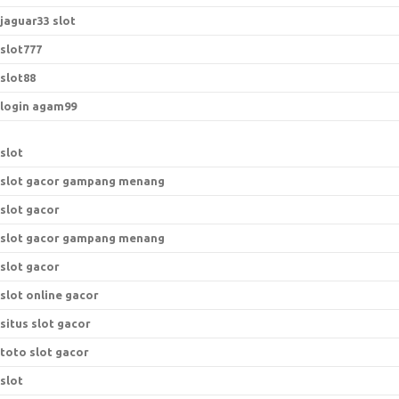
jaguar33 slot
slot777
slot88
login agam99
slot
slot gacor gampang menang
slot gacor
slot gacor gampang menang
slot gacor
slot online gacor
situs slot gacor
toto slot gacor
slot