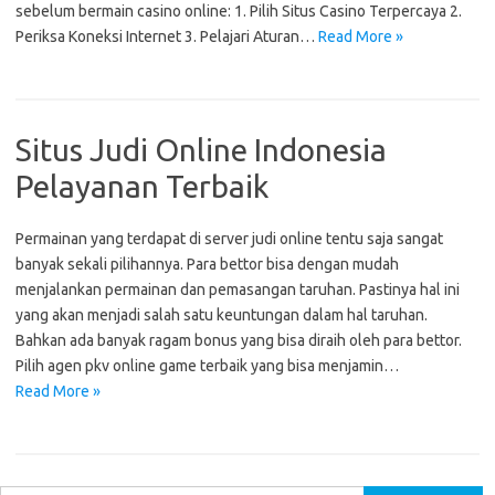
sebelum bermain casino online: 1. Pilih Situs Casino Terpercaya 2.
Periksa Koneksi Internet 3. Pelajari Aturan…
Read More »
Situs Judi Online Indonesia
Pelayanan Terbaik
Permainan yang terdapat di server judi online tentu saja sangat
banyak sekali pilihannya. Para bettor bisa dengan mudah
menjalankan permainan dan pemasangan taruhan. Pastinya hal ini
yang akan menjadi salah satu keuntungan dalam hal taruhan.
Bahkan ada banyak ragam bonus yang bisa diraih oleh para bettor.
Pilih agen pkv online game terbaik yang bisa menjamin…
Read More »