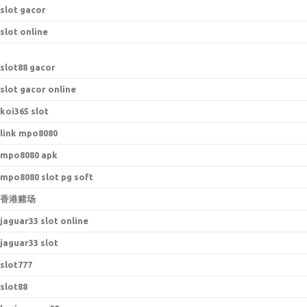
slot gacor
slot online
s
lot88 gacor
slot gacor online
koi365 slot
link mpo8080
mpo8080 apk
mpo8080 slot pg soft
香港赌场
jaguar33 slot online
jaguar33 slot
slot777
slot88