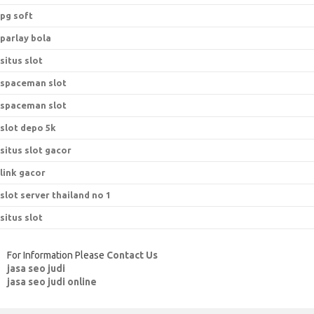
pg soft
parlay bola
situs slot
spaceman slot
spaceman slot
slot depo 5k
situs slot gacor
link gacor
slot server thailand no 1
situs slot
For Information Please
Contact Us
jasa seo judi
jasa seo judi online