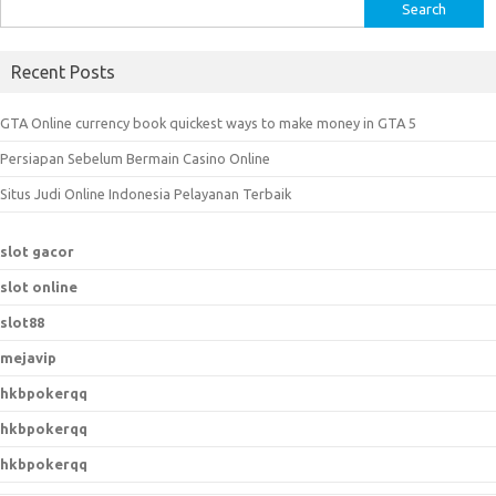
S
e
a
Recent Posts
r
c
GTA Online currency book quickest ways to make money in GTA 5
h
Persiapan Sebelum Bermain Casino Online
f
o
Situs Judi Online Indonesia Pelayanan Terbaik
r
:
slot gacor
slot online
slot88
mejavip
hkbpokerqq
hkbpokerqq
hkbpokerqq