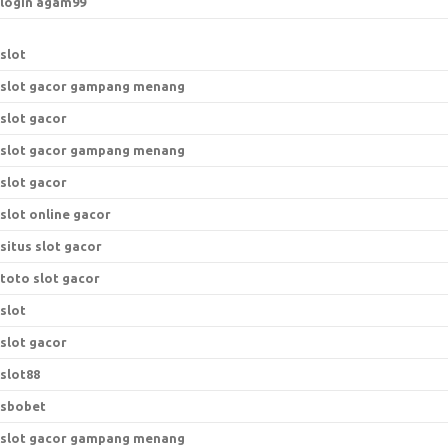
login agam99
slot
slot gacor gampang menang
slot gacor
slot gacor gampang menang
slot gacor
slot online gacor
situs slot gacor
toto slot gacor
slot
slot gacor
slot88
sbobet
slot gacor gampang menang