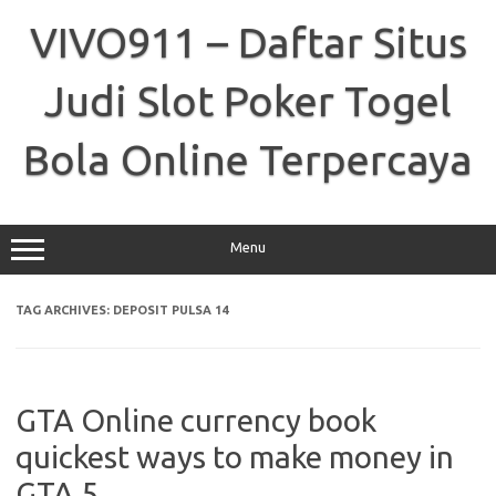
Skip
to
VIVO911 – Daftar Situs
content
Judi Slot Poker Togel
Bola Online Terpercaya
Menu
TAG ARCHIVES:
DEPOSIT PULSA 14
GTA Online currency book
quickest ways to make money in
GTA 5