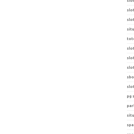
slo
slo
slo
sit
tot
slo
slo
slo
sbo
slo
pg 
par
sit
spa