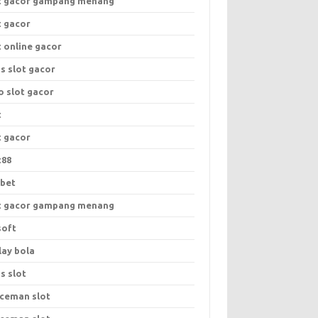
t gacor gampang menang
t gacor
t online gacor
us slot gacor
o slot gacor
t
t gacor
t88
bet
t gacor gampang menang
soft
lay bola
us slot
ceman slot