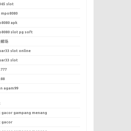
365 slot
k mpo8080
8080 apk
8080 slot pg soft
港赌场
uar33 slot online
uar33 slot
t777
t88
in agam99
t
t gacor gampang menang
t gacor