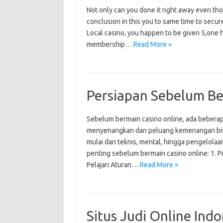
Not only can you done it right away even th
conclusion in this you to same time to secur
Local casino, you happen to be given 5,one 
membership…
Read More »
Persiapan Sebelum Be
Sebelum bermain casino online, ada beberap
menyenangkan dan peluang kemenangan bisa
mulai dari teknis, mental, hingga pengelola
penting sebelum bermain casino online: 1. Pi
Pelajari Aturan…
Read More »
Situs Judi Online Ind