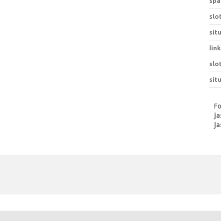
spa
slo
sit
lin
slo
sit
Fo
ja
ja