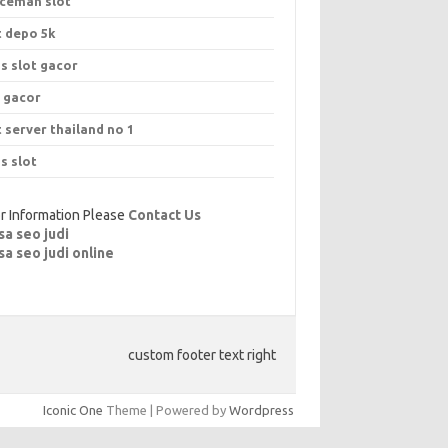
ceman slot
t depo 5k
us slot gacor
k gacor
t server thailand no 1
us slot
r Information Please
Contact Us
sa seo judi
sa seo judi online
custom footer text right
Iconic One
Theme | Powered by
Wordpress