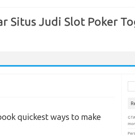
r Situs Judi Slot Poker To
S
e
a
R
r
c
book quickest ways to make
GTA
h
mon
f
Per