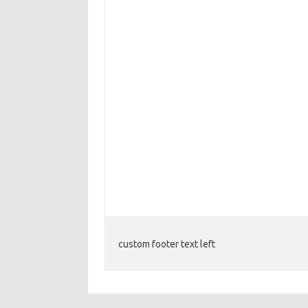
custom footer text left