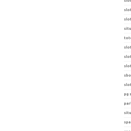
slo
slo
slo
sit
tot
slo
slo
slo
sbo
slo
pg 
par
sit
spa