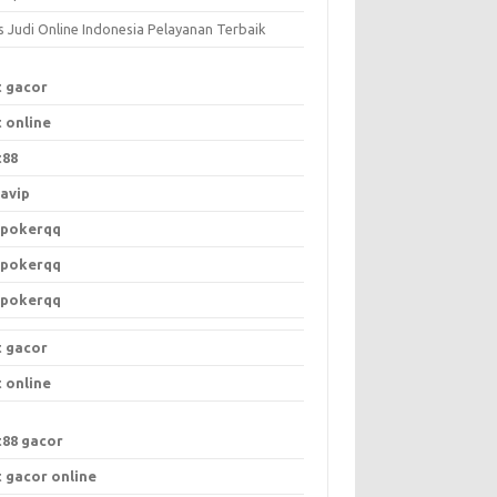
s Judi Online Indonesia Pelayanan Terbaik
t gacor
t online
t88
avip
bpokerqq
bpokerqq
bpokerqq
t gacor
t online
t88 gacor
t gacor online