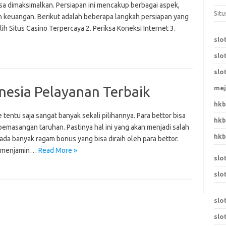
o
 dimaksimalkan. Persiapan ini mencakup berbagai aspek,
r
Situ
an keuangan. Berikut adalah beberapa langkah persiapan yang
:
lih Situs Casino Terpercaya 2. Periksa Koneksi Internet 3.
slo
slo
slo
onesia Pelayanan Terbaik
mej
hk
 tentu saja sangat banyak sekali pilihannya. Para bettor bisa
hk
masangan taruhan. Pastinya hal ini yang akan menjadi salah
hk
da banyak ragam bonus yang bisa diraih oleh para bettor.
sa menjamin…
Read More »
slo
slo
s
lo
slo