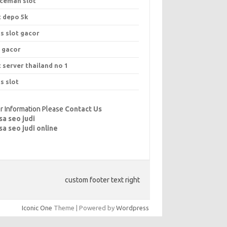
ceman slot
t depo 5k
us slot gacor
k gacor
t server thailand no 1
us slot
r Information Please
Contact Us
sa seo judi
sa seo judi online
custom footer text right
Iconic One
Theme | Powered by
Wordpress