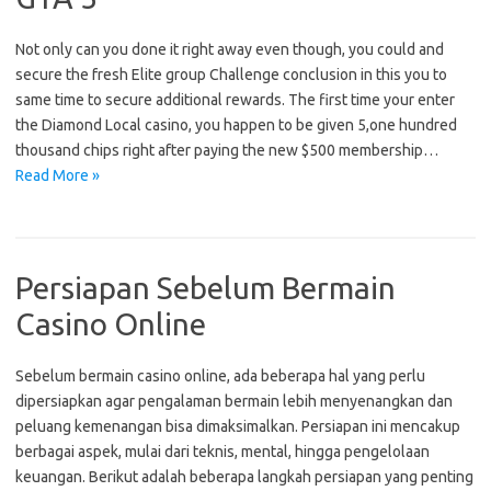
Not only can you done it right away even though, you could and
secure the fresh Elite group Challenge conclusion in this you to
same time to secure additional rewards. The first time your enter
the Diamond Local casino, you happen to be given 5,one hundred
thousand chips right after paying the new $500 membership…
Read More »
Persiapan Sebelum Bermain
Casino Online
Sebelum bermain casino online, ada beberapa hal yang perlu
dipersiapkan agar pengalaman bermain lebih menyenangkan dan
peluang kemenangan bisa dimaksimalkan. Persiapan ini mencakup
berbagai aspek, mulai dari teknis, mental, hingga pengelolaan
keuangan. Berikut adalah beberapa langkah persiapan yang penting