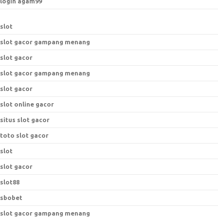
login agam99
slot
slot gacor gampang menang
slot gacor
slot gacor gampang menang
slot gacor
slot online gacor
situs slot gacor
toto slot gacor
slot
slot gacor
slot88
sbobet
slot gacor gampang menang