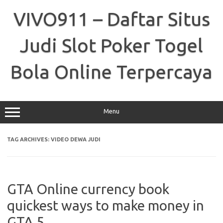
Skip
to
VIVO911 – Daftar Situs
content
Judi Slot Poker Togel
Bola Online Terpercaya
Menu
TAG ARCHIVES:
VIDEO DEWA JUDI
GTA Online currency book
quickest ways to make money in
GTA 5