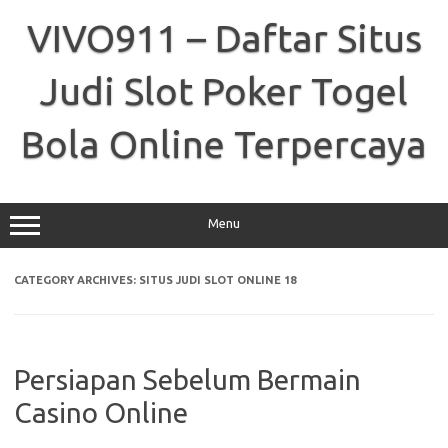
Skip
to
VIVO911 – Daftar Situs
content
Judi Slot Poker Togel
Bola Online Terpercaya
Menu
CATEGORY ARCHIVES:
SITUS JUDI SLOT ONLINE 18
Persiapan Sebelum Bermain
Casino Online