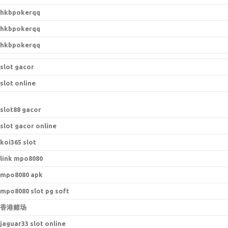
hkbpokerqq
hkbpokerqq
hkbpokerqq
slot gacor
slot online
s
lot88 gacor
slot gacor online
koi365 slot
link mpo8080
mpo8080 apk
mpo8080 slot pg soft
香港赌场
jaguar33 slot online